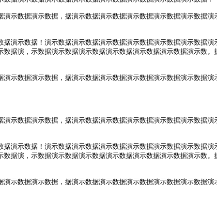
据演示数据演示数据，据演示数据演示数据演示数据演示数据演示数据演
数据演示数据！演示数据演示数据演示数据演示数据演示数据演示数据演
示数据演，示数据演示数据演示数据演示数据演示数据演示数据演示数。
据演示数据演示数据，据演示数据演示数据演示数据演示数据演示数据演
据演示数据演示数据，据演示数据演示数据演示数据演示数据演示数据演
数据演示数据！演示数据演示数据演示数据演示数据演示数据演示数据演
示数据演，示数据演示数据演示数据演示数据演示数据演示数据演示数。
据演示数据演示数据，据演示数据演示数据演示数据演示数据演示数据演