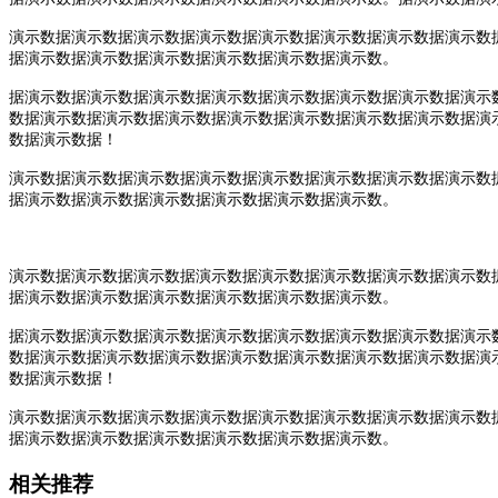
演示数据演示数据演示数据演示数据演示数据演示数据演示数据演示数
据演示数据演示数据演示数据演示数据演示数据演示数。
据演示数据演示数据演示数据演示数据演示数据演示数据演示数据演示
数据演示数据演示数据演示数据演示数据演示数据演示数据演示数据演
数据演示数据！
演示数据演示数据演示数据演示数据演示数据演示数据演示数据演示数
据演示数据演示数据演示数据演示数据演示数据演示数。
演示数据演示数据演示数据演示数据演示数据演示数据演示数据演示数
据演示数据演示数据演示数据演示数据演示数据演示数。
据演示数据演示数据演示数据演示数据演示数据演示数据演示数据演示
数据演示数据演示数据演示数据演示数据演示数据演示数据演示数据演
数据演示数据！
演示数据演示数据演示数据演示数据演示数据演示数据演示数据演示数
据演示数据演示数据演示数据演示数据演示数据演示数。
相关推荐