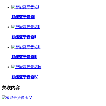
智能蓝牙音箱Ⅰ
智能蓝牙音箱Ⅱ
智能蓝牙音箱Ⅲ
智能蓝牙音箱Ⅳ
关联内容