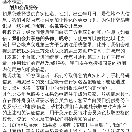
基本权益。
2、附加会员服务
如果您选择提供真实姓名、性别、出生年月日、居住地个人信
息，我们可以为您提供更加个性化的会员服务。为保证交易辨
识度，您的帐户
昵称、头像将公开显示
。
授权登录：经您同意后我们向第三方共享您的账户信息（如微
信，
我们会共享您的头像、昵称
），使您可以便捷地以【麦
赚】平台帐户实现第三方平台的注册或登录。此外，我们会根
据您的授权从第三方处获取您的第三方账户信息，并与您的
【麦赚】平台账户进行绑定，使您可通过第三方账户直接登
录、使用我们的产品及/或服务。我们将在您授权同意的范围
内使用您的相关信息。
提现功能：经您同意后，我们将取得您的真实姓名、手机号码
信息，与您已有的支付宝帐号进行实名匹配验证；验证通过
后，您可以将【麦赚】中的费用提现至您的支付宝中。
其他会员角色服务：如果您申请注册成为卖家、服务商或其他
存在额外身份认证要求的会员角色，您应当向我们提供身份信
息及/或企业相关信息，或授权我们自其他处获取您对应账户
的上述相关认证信息，用于您身份及特殊会员角色获取资格的
核验、登记、公示及其他我们明确告知的目的。
3、账户信息展示：如果您已拥有【麦赚】平台账户，我们会
在【麦赚】平台服务中显示您的上述个人信息（实人认证仅显