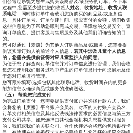
们会通过系统为您生成购买该商品及/或服务的订单。在下单
过程中,您需至少提供您的收货人
姓名、收货地址、收货人联
系电话
，同时该订单中会载明您所购买的商品及/或服务信
息、具体订单号、订单创建时间、您应支付的金额，我们收集
这些信息是为了帮助您顺利完成交易、保障您的交易安全、查
询订单信息、提供客服与售后服务及其他我们明确告知的目
的。
您可以通过【麦赚】为其他人订购商品及/或服务，您需要提
供该实际订购人的前述个人信息，
若其中涉及儿童个人信息
的，您需在提供前征得对应儿童监护人的同意
。
为便于您了解查询订单信息并对订单信息进行管理，我们会收
集您在使用我们服务过程中产生的订单信息用于向您展示及便
于您对订单进行管理。
您可额外填写/选择包括其他联系电话、收货时间在内的更多
附加信息以确保商品或服务的准确送达。
（五） 帮助您完成支付
为完成订单支付，您需要提供支付账户并选择付款方式，我们
会将您的【麦赚】平台账户会员名、对应的支付账户会员名、
订单支付相关信息及其他反洗钱法律要求的必要信息与第三方
支付公司共享。如您选择由其他金融机构为您提供支付服务
的，我们或我们的关联公司、合作伙伴还会将您的包括银行卡
号、有效期在内的银行卡支付必要信息与您选择的相应金融机