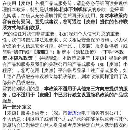
在使用【麦赚】各项产品或服务前，请您务必仔细阅读并透彻
理解本政策，特别是以
粗体/粗体下划线
标识的条款，您应重
点阅读，在确认充分理解并同意后再开始使用。
如对本政策内
容有任何疑问、意见或建议，您可通过【麦赚】提供的各种联
系方式与我们联系。
您的信任对我们非常重要，我们深知个人信息对您的重要
性，我们将按法律法规要求，采取相应安全保护措施，尽力保
护您的个人信息安全可控。鉴于此，【麦赚】服务提供者（或
简称“
我们
”或“
【麦赚】
”）制定本《隐私政策》（下称“
本政
策 /本隐私政策
”）并提醒您：本政策适用于【麦赚】提供的所
有产品和服务及我们的关联公司的产品或服务（如【麦赚】小
程序），您可使用【麦赚】平台帐号登录上述产品或服务，如
上述产品或服务未设独立隐私政策的，则本政策同样适用于该
部分产品或服务。
需要特别说明的是，
本政策不适用于其他第三方向您提供的服
务，也不适用于【麦赚】中已另行独立设置隐私政策的产品或
服务。
第一部分 定义
【麦赚】服务提供者：【深圳市
聚迈尔
电子商务有限公司 】
个人信息：指以电子或者其他方式记录的能够单独或者与其他
信息结合识别特定自然人身份或者反映特定自然人活动情况的