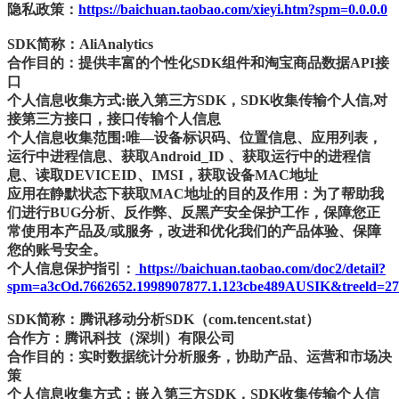
隐私政策：
https://baichuan.taobao.com/xieyi.htm?spm=0.0.0.0
SDK简称：AliAnalytics
合作目的：提供丰富的个性化SDK组件和淘宝商品数据API接
口
个人信息收集方式:嵌入第三方SDK，SDK收集传输个人信,对
接第三方接口，接口传输个人信息
个人信息收集范围:唯—设备标识码、位置信息、应用列表，
运行中进程信息、获取Android_ID 、获取运行中的进程信
息、读取DEVICEID、IMSI，获取设备MAC地址
应用在静默状态下获取MAC地址的目的及作用：为了帮助我
们进行BUG分析、反作弊、反黑产安全保护工作，保障您正
常使用本产品及/或服务，改进和优化我们的产品体验、保障
您的账号安全。
个人信息保护指引：
https://baichuan.taobao.com/doc2/detail?
spm=a3cOd.7662652.1998907877.1.123cbe489AUSIK&treeld=27
SDK简称：腾讯移动分析SDK（com.tencent.stat）
合作方：腾讯科技（深圳）有限公司
合作目的：实时数据统计分析服务，协助产品、运营和市场决
策
个人信息收集方式：嵌入第三方SDK，SDK收集传输个人信