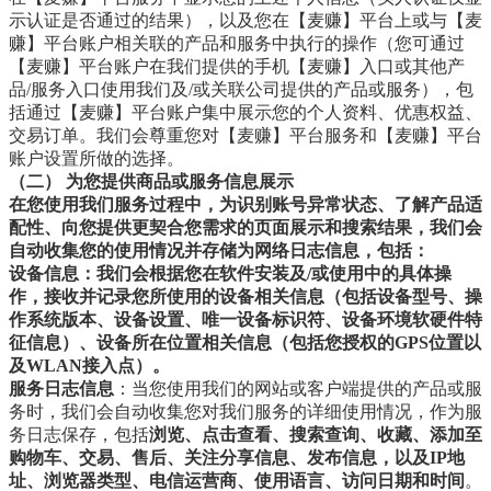
示认证是否通过的结果），以及您在【麦赚】平台上或与【麦
赚】平台账户相关联的产品和服务中执行的操作（您可通过
【麦赚】平台账户在我们提供的手机【麦赚】入口或其他产
品/服务入口使用我们及/或关联公司提供的产品或服务），包
括通过【麦赚】平台账户集中展示您的个人资料、优惠权益、
交易订单。我们会尊重您对【麦赚】平台服务和【麦赚】平台
账户设置所做的选择。
（二） 为您提供商品或服务信息展示
在您使用我们服务过程中，为识别账号异常状态、了解产品适
配性、向您提供更契合您需求的页面展示和搜索结果，我们会
自动收集您的使用情况并存储为网络日志信息，包括：
设备信息：我们会根据您在软件安装及/或使用中的具体操
作，接收并记录您所使用的设备相关信息（包括设备型号、操
作系统版本、设备设置、唯一设备标识符、设备环境软硬件特
征信息）、设备所在位置相关信息（包括您授权的GPS位置以
及WLAN接入点）。
服务日志信息
：当您使用我们的网站或客户端提供的产品或服
务时，我们会自动收集您对我们服务的详细使用情况，作为服
务日志保存，包括
浏览、点击查看、搜索查询、收藏、添加至
购物车、交易、售后、关注分享信息、发布信息，以及IP地
址、浏览器类型、电信运营商、使用语言、访问日期和时间
。