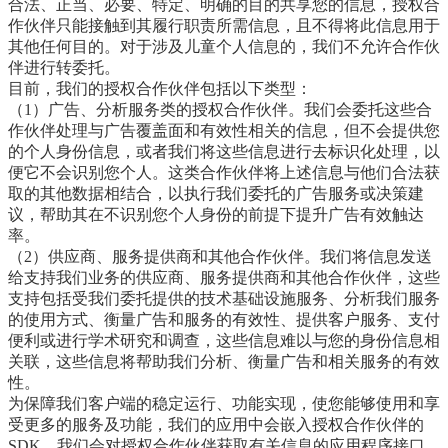
合法、正当、必要、特定、明确的目的共享您的信息，授权合
作伙伴只能接触到其履行职责所需信息，且不得将此信息用于
其他任何目的。对于涉及儿童个人信息的，我们不允许合作伙
伴进行转委托。
目前，我们的授权合作伙伴包括以下类型：
（1）广告、分析服务类的授权合作伙伴。我们会委托这些合
作伙伴处理与广告覆盖面和有效性相关的信息，但不会提供您
的个人身份信息，或者我们将这些信息进行去标识化处理，以
便它不会识别您个人。这类合作伙伴将上述信息与他们合法获
取的其他数据相结合，以执行我们委托的广告服务或决策建
议，帮助其在不识别您个人身份的前提下提升广告有效触达
率。
（2）供应商、服务提供商和其他合作伙伴。我们将信息发送
给支持我们业务的供应商、服务提供商和其他合作伙伴，这些
支持包括受我们委托提供的技术基础设施服务、分析我们服务
的使用方式、衡量广告和服务的有效性、提供客户服务、支付
便利或进行学术研究和调查，这些信息难以与您的身份信息相
关联，这些信息将帮助我们分析、衡量广告和相关服务的有效
性。
为保障我们客户端的稳定运行、功能实现，使您能够使用和享
受更多的服务及功能，我们的应用中会嵌入授权合作伙伴的
SDK。我们会对授权合作伙伴获取有关信息的应用程序接口