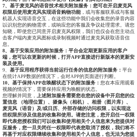
7、基于麦克风的语音技术相关附加服务：您可在开启麦克风
权限后使用麦克风实现语音购物功能
，或与客服联系或与客服
机器人实现语音交互，在这些功能中我们会收集您的录音内容
以识别您的购物需求，或响应您的客服及争议处理需求。请您
知晓，即使您已同意开启麦克风权限，我们也仅会在您主动点
击客户端内麦克风图标或录制视频时通过麦克风获取语音信
息。
8、基于安装应用的附加服务：平台会定期更新应用的客户
端，您可以在更新的时候，打开APP直接进行新版本的更新安
装及使用。
9、
基于应用程序获得当前运行任务的信息的附加服务：
平台
在统计APP数据的情况下，会对APP的页面进行判断。
10、基于保持APP在唤醒状态下的附加服务：
您在本应用观看
视频的情况下，需要保持应用为唤醒的状态。
您理解并同意，
上述附加服务需要您在您的设备中开启您的位
置信息 （地理位置）、摄像头（相机）、相册（图片库）、
麦克风（语音）及/或日历、外部存储的访问权限，以实现这
些权限所涉及信息的收集和使用
。请您注意，您开启任一权限
即代表您授权我们可以收集和使用相关个人信息来为您提供对
应服务，您一旦关闭任一权限即代表您取消了授权，我们将不
再基于对应权限继续收集和使用相关个人信息，也无法为您提