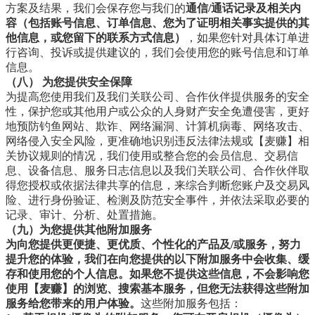
方案及结果，我们会保存您与我们的
通信/通话记录及相关内
容（包括账号信息、订单信息、您为了证明相关事实提供的其
他信息，或您留下的联系方式信息）
，如果您针对具体订单进
行咨询、投诉或提供建议的，我们会使用您的账号信息和订单
信息。
（八） 为您提供安全保障
为提高您使用我们及我们关联公司、合作伙伴提供服务的安全
性，保护您或其他用户或公众的人身财产安全免遭侵害，更好
地预防钓鱼网站、欺诈、网络漏洞、计算机病毒、网络攻击、
网络侵入安全风险，更准确地识别违反法律法规或【麦赚】相
关协议规则的情况，我们使用或整合您的会员信息、交易信
息、设备信息、服务日志信息以及我们关联公司、合作伙伴取
得您授权或依据法律共享的信息，来综合判断您账户及交易风
险、进行身份验证、检测及防范安全事件，并依法采取必要的
记录、审计、分析、处置措施。
（九）为您提供其他附加服务
为向您提供更便捷、更优质、个性化的产品及/或服务，努力
提升您的体验，我们在向您提供的以下附加服务中会收集、缓
存和使用您的个人信息。如果您不提供这些信息，不会影响您
使用【麦赚】的浏览、搜索基本服务，但您无法获得这些附加
服务给您带来的用户体验。
这些附加服务包括：