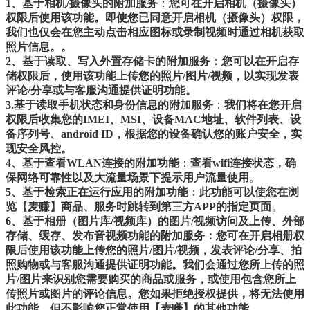
1、基于相机/摄像头的附加服务
：
您可在开启相机（摄像头）
权限后使用该功能。即使您已同意开启相机（摄像头）权限，
我们也仅会在您主动点击相应图标或录制视频时通过相机获取
照片信息。。
2、基于读取、写入外置存储卡的附加服务：您可以在开启存
储权限后，使用该功能上传您的照片/图片/视频，以实现发表
评论/分享或与客服沟通提供证明功能。
3.基于读取手机状态和身份信息的附加服务
：
我们将在您开启
权限后收集您的IMEI、MSI、设备MAC地址、软件列表、设
备序列号、android ID，根据您的设备确认您的账户安全，实
现安全风控。
4、基于查看WLAN连接的附加功能
：
查看wifi连接状态，确
保网络可靠性以及大流量场景下提示用户流量使用
。
5、基于检索正在运行应用的附加功能
：
此功能可以使您在浏
览【麦赚】商品、服务时跳转到第三方APP的指定页面
。
6、
基于相册（图片库/视频库）的图片/视频访问及上传、外部
存储、缓存、发布音视频功能的附加服务：您可在开启相册权
限后使用该功能上传您的照片/图片/视频，发表评论/分享、拍
照购物或与客服沟通提供证明功能。我们会通过您所上传的照
片/图片来识别您需要购买的商品或服务，或使用包含您所上
传照片或图片的评论信息。您如果拒绝授权提供，将无法使用
此功能，但不影响您正常使用【麦赚】的其他功能。