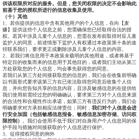
供该权限所对应的服务。但是，您关闭权限的决定不会影响此
前基于您的授权所进行的信息收集及使用。
（十）其他
1、若你提供的信息中含有其他用户的个人信息，在向【麦
赚】提供这些个人信息之前，您需确保您已经取得合法的授
权。若其中涉及儿童个人信息的，您需在发布前取得对应儿童
监护人的同意，前述情形下监护人有权通过本政策第十条的途
径联系我们，要求更正或删除涉及儿童个人信息的内容。
2、若我们将信息用于本政策未载明的其他用途，或者将基于
特定目的收集而来的信息用于其他目的，或者我们主动从第三
方处获取您的个人信息，均会事先获得您的同意。
若我们从第三方处间接获取您的信息的，我们会在收集前明确
以书面形式要求该第三方在已依法取得您同意后收集个人信
息，并向您告知共享的信息内容，且涉及敏感信息的在提供给
我们使用前需经过您的明确确认，要求第三方对个人信息来源
的合法性和合规性作出承诺，如第三方有违反行为的，我们会
明确要求对方承担相应法律责任；同时，
我们对个人信息会进
行安全加固（包括敏感信息报备、敏感信息加密存储、访问权
限控制）
。我们会使用不低于我们对自身用户个人信息同的保
护手段与措施对间接获取的个人信息进行保护。
3、征得授权同意的例外