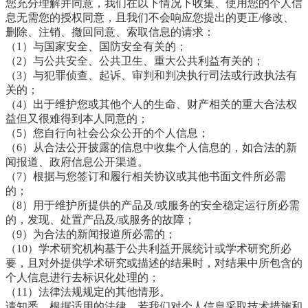
您充分理解并同意，我们在以下情况下收集、使用您的个人信
息无需您的授权同意，且我们不会响应您提出的更正/修改、
删除、注销、撤回同意、索取信息的请求：
（1）与国家安全、国防安全有关的；
（2）与公共安全、公共卫生、重大公共利益有关的；
（3）与犯罪侦查、起诉、审判和判决执行司法或行政执法有
关的；
（4）出于维护您或其他个人的生命、财产相关的重大合法权
益但又很难得到本人同意的；
（5）您自行向社会公众公开的个人信息；
（6）从合法公开披露的信息中收集个人信息的，如合法的新
闻报道、政府信息公开渠道。
（7）根据与您签订和履行相关协议或其他书面文件所必需
的；
（8）用于维护所提供的产品及/或服务的安全稳定运行所必需
的，发现、处置产品及/或服务的故障；
（9）为合法的新闻报道所必需的；
（10）学术研究机构基于公共利益开展统计或学术研究所必
要，且对外提供学术研究或描述的结果时，对结果中所包含的
个人信息进行去标识化处理的；
（11）法律法规规定的其他情形。
请知悉，根据适用的法律，若我们对个人信息采取技术措施和